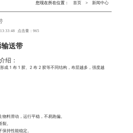
您现在所在位置：
首页
>
新闻中心
带
 13:33:48 点击量：
965
烯
输送带
介绍：
 布 1 胶、2 布 2 胶等不同结构，布层越多，强度越
止物料滑动，运行平稳，不易跑偏。
断裂。
下保持性能稳定。