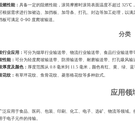
阻燃性能
：
具备一定的阻燃性能，滚筒摩擦时滚筒表面温度不超过 325℃
可根据需求进行加裙边、加挡板、加导条、打孔、封边等加工处理，以满
挡板可满足 0-90 度爬坡输送。
分类
按行业应用
：
可分为烟草行业输送带、物流行业输送带、食品行业输送带
按性能
：
可分为轻度爬坡输送带、防滑输送带、耐磨输送带、打孔吸风输
按厚度及颜色
：
厚度范围从 0.8 毫米到 11.5 毫米，颜色有红、黄、绿、
按花纹
：
有草坪花纹、鱼骨花纹、菱形格花纹等多种款式。
应用领
广泛应用于食品、医药、包装、印刷、化工、电子、选矿、物流等领域。
用于电子元件的传输。