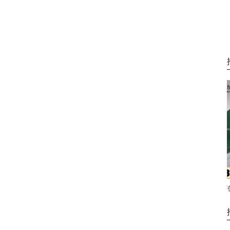
浙江财玉传动科技有限公
浙江财玉传动
司/CAIYUBELT/PU挡板输送带
司/CAIYUBELT/P