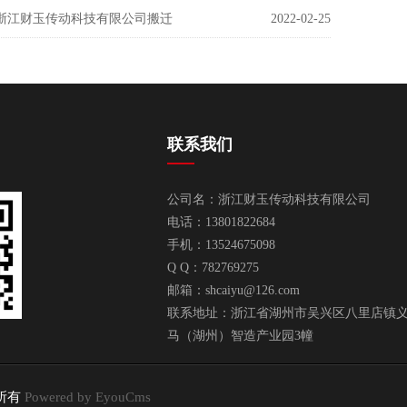
浙江财玉传动科技有限公司搬迁
2022-02-25
联系我们
公司名：浙江财玉传动科技有限公司
电话：13801822684
手机：13524675098
Q Q：782769275
邮箱：
shcaiyu@126.com
联系地址：浙江省湖州市吴兴区八里店镇义山
马（湖州）智造产业园3幢
权所有
Powered by EyouCms