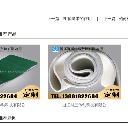
上一篇 : PU输送带的作用
|
下一篇 : 
推荐产品
科技有限公
浙江财玉传动科技有限公
VC绿色草型花纹 草带
司/CAIYUBELT/毛毡输送带
推荐新闻